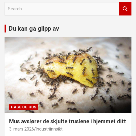
S
e
a
r
Du kan gå glipp av
c
h
HAGE OG HUS
Mus avslører de skjulte truslene i hjemmet ditt
3. mars 2026
Industriinnsikt