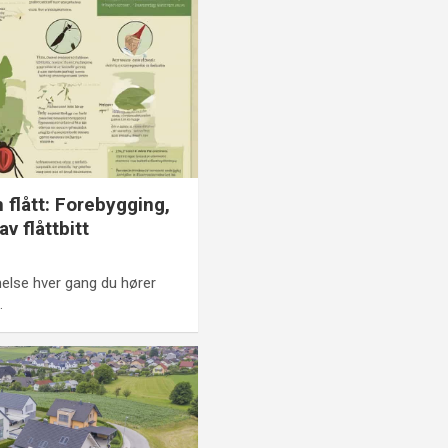
m flått: Forebygging,
v flåttbitt
lse hver gang du hører
…