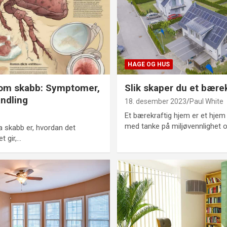
HAGE OG HUS
e om skabb: Symptomer,
Slik skaper du et bære
ndling
18. desember 2023
Paul White
Et bærekraftig hjem er et hje
med tanke på miljøvennlighet 
a skabb er, hvordan det
t gir,…