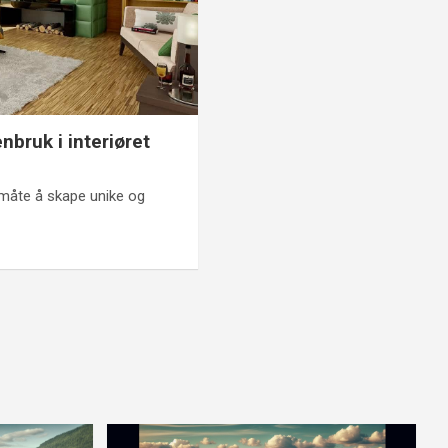
enbruk i interiøret
t måte å skape unike og