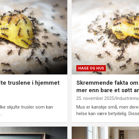
HAGE OG HUS
lte truslene i hjemmet
Skremmende fakta om 
mer enn bare et søtt a
25. november 2025
Industriinns
lke skjulte trusler som kan
Mus er kanskje små, men deres
s…
helse kan være betydelig. Dis