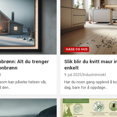
HAGE OG HUS
brønn: Alt du trenger
Slik blir du kvitt maur 
donbrønn
enkelt
t
9. juli 2025
Industriinnsikt
 som kan påvirke helsen vår,
Har du noen gang opplevd å k
d den…
dag, bare for å oppdage…