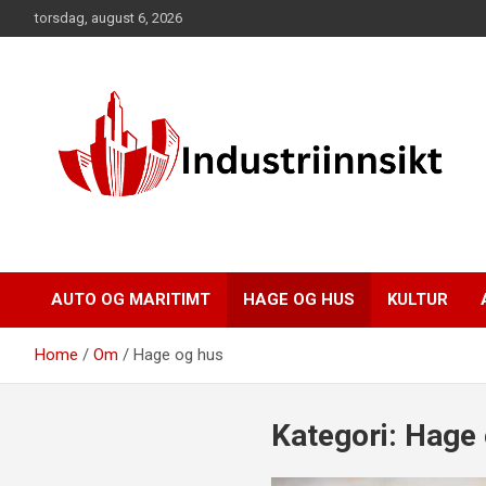
Skip
torsdag, august 6, 2026
to
content
AUTO OG MARITIMT
HAGE OG HUS
KULTUR
Home
Om
Hage og hus
Kategori:
Hage 