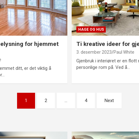
HAGE OG HUS
 belysning for hjemmet
Ti kreative ideer for gj
3. desember 2023
Paul White
e
Gjenbruk i interiøret er en flot
personlige rom på. Ved å…
jemmet ditt, er det viktig å
or…
ng
1
2
…
4
Next