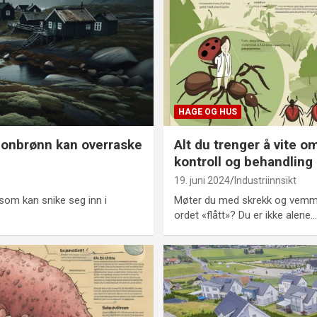
HAGE OG HUS
adonbrønn kan overraske
Alt du trenger å vite o
kontroll og behandling a
19. juni 2024
Industriinnsikt
 som kan snike seg inn i
Møter du med skrekk og vemme
ordet «flått»? Du er ikke alene.