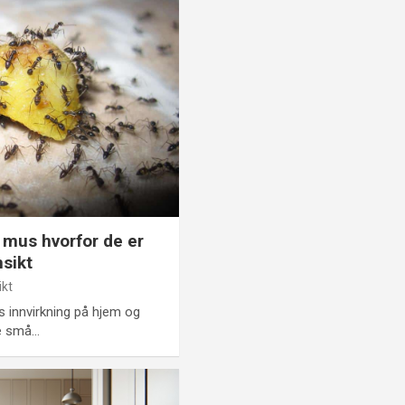
mus hvorfor de er
nsikt
ikt
 innvirkning på hjem og
se små…