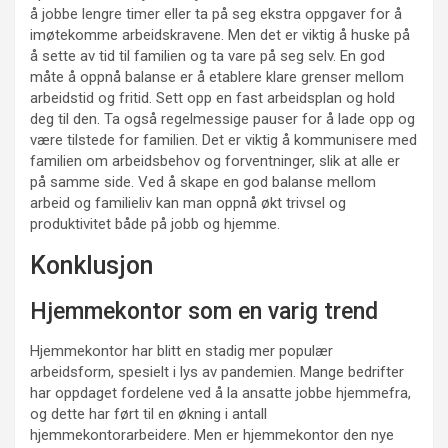
å jobbe lengre timer eller ta på seg ekstra oppgaver for å
imøtekomme arbeidskravene. Men det er viktig å huske på
å sette av tid til familien og ta vare på seg selv. En god
måte å oppnå balanse er å etablere klare grenser mellom
arbeidstid og fritid. Sett opp en fast arbeidsplan og hold
deg til den. Ta også regelmessige pauser for å lade opp og
være tilstede for familien. Det er viktig å kommunisere med
familien om arbeidsbehov og forventninger, slik at alle er
på samme side. Ved å skape en god balanse mellom
arbeid og familieliv kan man oppnå økt trivsel og
produktivitet både på jobb og hjemme.
Konklusjon
Hjemmekontor som en varig trend
Hjemmekontor har blitt en stadig mer populær
arbeidsform, spesielt i lys av pandemien. Mange bedrifter
har oppdaget fordelene ved å la ansatte jobbe hjemmefra,
og dette har ført til en økning i antall
hjemmekontorarbeidere. Men er hjemmekontor den nye