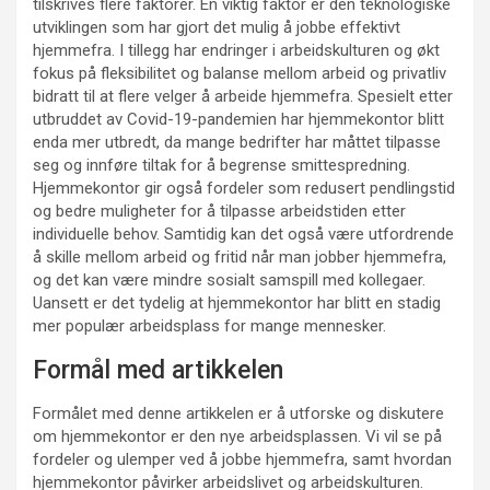
tilskrives flere faktorer. En viktig faktor er den teknologiske
utviklingen som har gjort det mulig å jobbe effektivt
hjemmefra. I tillegg har endringer i arbeidskulturen og økt
fokus på fleksibilitet og balanse mellom arbeid og privatliv
bidratt til at flere velger å arbeide hjemmefra. Spesielt etter
utbruddet av Covid-19-pandemien har hjemmekontor blitt
enda mer utbredt, da mange bedrifter har måttet tilpasse
seg og innføre tiltak for å begrense smittespredning.
Hjemmekontor gir også fordeler som redusert pendlingstid
og bedre muligheter for å tilpasse arbeidstiden etter
individuelle behov. Samtidig kan det også være utfordrende
å skille mellom arbeid og fritid når man jobber hjemmefra,
og det kan være mindre sosialt samspill med kollegaer.
Uansett er det tydelig at hjemmekontor har blitt en stadig
mer populær arbeidsplass for mange mennesker.
Formål med artikkelen
Formålet med denne artikkelen er å utforske og diskutere
om hjemmekontor er den nye arbeidsplassen. Vi vil se på
fordeler og ulemper ved å jobbe hjemmefra, samt hvordan
hjemmekontor påvirker arbeidslivet og arbeidskulturen.