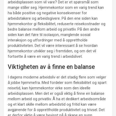
arbeidsplassen som vil vare? Det er et spørsmål som
mange stiller seg. Hjemmekontor som en varig trend kan
ha både positive og negative konsekvenser for
arbeidstakere og arbeidsgivere. På den ene siden kan
hjemmekontor gi fleksibilitet, reduserte reisekostnader og
bedre balanse mellom arbeid og privatliv. På den andre
siden kan det føre til isolasjon, manglende sosial
interaksjon og utfordringer med å opprettholde
produktiviteten. Det vil være interessant å se hvordan
hjemmekontor utvikler seg i fremtiden, og om det vil
fortsette å være en varig trend i arbeidslivet.
Viktigheten av å finne en balanse
I dagens moderne arbeidsliv er det stadig flere som velger
å jobbe hjemmefra. Med fordeler som fleksibilitet og spart
reisetid, kan hjemmekontor virke som den ideelle
arbeidsplassen. Men det er også viktig å finne en balanse
mellom arbeid og privatliv. Å ha et dedikert arbeidsområde
og et klart skille mellom arbeidstid og fritid kan være
avgjørende for å opprettholde produktivitet og trivsel. Det
er derfor viktig å være bevisst på å skape en sunn