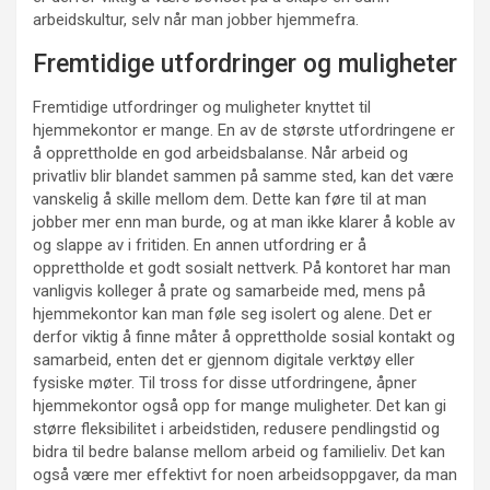
arbeidskultur, selv når man jobber hjemmefra.
Fremtidige utfordringer og muligheter
Fremtidige utfordringer og muligheter knyttet til
hjemmekontor er mange. En av de største utfordringene er
å opprettholde en god arbeidsbalanse. Når arbeid og
privatliv blir blandet sammen på samme sted, kan det være
vanskelig å skille mellom dem. Dette kan føre til at man
jobber mer enn man burde, og at man ikke klarer å koble av
og slappe av i fritiden. En annen utfordring er å
opprettholde et godt sosialt nettverk. På kontoret har man
vanligvis kolleger å prate og samarbeide med, mens på
hjemmekontor kan man føle seg isolert og alene. Det er
derfor viktig å finne måter å opprettholde sosial kontakt og
samarbeid, enten det er gjennom digitale verktøy eller
fysiske møter. Til tross for disse utfordringene, åpner
hjemmekontor også opp for mange muligheter. Det kan gi
større fleksibilitet i arbeidstiden, redusere pendlingstid og
bidra til bedre balanse mellom arbeid og familieliv. Det kan
også være mer effektivt for noen arbeidsoppgaver, da man