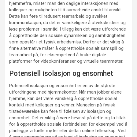
hjemmefra, mister man den daglige interaksjonen med
kollegaer og muligheten til å samarbeide ansikt til ansikt.
Dette kan føre til redusert teamarbeid og svekket
kommunikasjon, da det er vanskeligere å utveksle ideer og
løse problemer i sanntid. I tillegg kan det være utfordrende
å opprettholde den sosiale dynamikken og samhørigheten
som oppstår i et fysisk arbeidsmiljø. Derfor er det viktig å
finne alternative måter å opprettholde sosialt samspill og
teamarbeid på, for eksempel ved å bruke digitale
plattformer for videokonferanser og virtuelle teammøter.
Potensiell isolasjon og ensomhet
Potensiell isolasjon og ensomhet er en av de største
utfordringene med hjemmekontor. Når man jobber alene
hjemme, kan det være vanskelig å opprettholde sosial
kontakt med kollegaer og venner. Mangelen på fysisk
tilstedeværelse kan føre til følelsen av isolasjon og
ensomhet. Det er viktig å være bevisst på dette og ta tiltak
for å opprettholde sosiale forbindelser, for eksempel ved å
planlegge virtuelle møter eller delta i online fellesskap. Ved