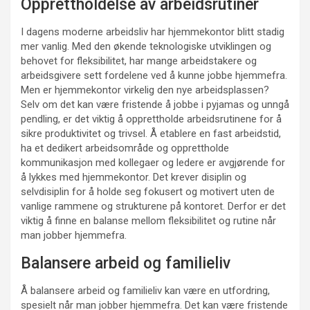
Opprettholdelse av arbeidsrutiner
I dagens moderne arbeidsliv har hjemmekontor blitt stadig
mer vanlig. Med den økende teknologiske utviklingen og
behovet for fleksibilitet, har mange arbeidstakere og
arbeidsgivere sett fordelene ved å kunne jobbe hjemmefra.
Men er hjemmekontor virkelig den nye arbeidsplassen?
Selv om det kan være fristende å jobbe i pyjamas og unngå
pendling, er det viktig å opprettholde arbeidsrutinene for å
sikre produktivitet og trivsel. Å etablere en fast arbeidstid,
ha et dedikert arbeidsområde og opprettholde
kommunikasjon med kollegaer og ledere er avgjørende for
å lykkes med hjemmekontor. Det krever disiplin og
selvdisiplin for å holde seg fokusert og motivert uten de
vanlige rammene og strukturene på kontoret. Derfor er det
viktig å finne en balanse mellom fleksibilitet og rutine når
man jobber hjemmefra.
Balansere arbeid og familieliv
Å balansere arbeid og familieliv kan være en utfordring,
spesielt når man jobber hjemmefra. Det kan være fristende