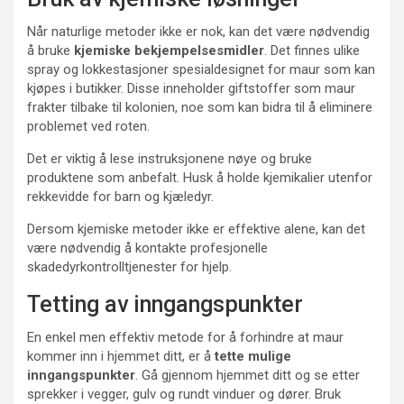
Når naturlige metoder ikke er nok, kan det være nødvendig
å bruke
kjemiske bekjempelsesmidler
. Det finnes ulike
spray og lokkestasjoner spesialdesignet for maur som kan
kjøpes i butikker. Disse inneholder giftstoffer som maur
frakter tilbake til kolonien, noe som kan bidra til å eliminere
problemet ved roten.
Det er viktig å lese instruksjonene nøye og bruke
produktene som anbefalt. Husk å holde kjemikalier utenfor
rekkevidde for barn og kjæledyr.
Dersom kjemiske metoder ikke er effektive alene, kan det
være nødvendig å kontakte profesjonelle
skadedyrkontrolltjenester for hjelp.
Tetting av inngangspunkter
En enkel men effektiv metode for å forhindre at maur
kommer inn i hjemmet ditt, er å
tette mulige
inngangspunkter
. Gå gjennom hjemmet ditt og se etter
sprekker i vegger, gulv og rundt vinduer og dører. Bruk