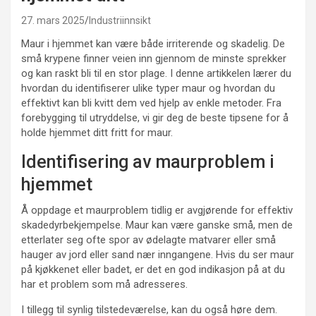
27. mars 2025
Industriinnsikt
Maur i hjemmet kan være både irriterende og skadelig. De
små krypene finner veien inn gjennom de minste sprekker
og kan raskt bli til en stor plage. I denne artikkelen lærer du
hvordan du identifiserer ulike typer maur og hvordan du
effektivt kan bli kvitt dem ved hjelp av enkle metoder. Fra
forebygging til utryddelse, vi gir deg de beste tipsene for å
holde hjemmet ditt fritt for maur.
Identifisering av maurproblem i
hjemmet
Å oppdage et maurproblem tidlig er avgjørende for effektiv
skadedyrbekjempelse. Maur kan være ganske små, men de
etterlater seg ofte spor av ødelagte matvarer eller små
hauger av jord eller sand nær inngangene. Hvis du ser maur
på kjøkkenet eller badet, er det en god indikasjon på at du
har et problem som må adresseres.
I tillegg til synlig tilstedeværelse, kan du også høre dem.