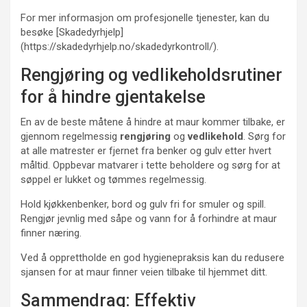
For mer informasjon om profesjonelle tjenester, kan du
besøke [Skadedyrhjelp]
(https://skadedyrhjelp.no/skadedyrkontroll/).
Rengjøring og vedlikeholdsrutiner
for å hindre gjentakelse
En av de beste måtene å hindre at maur kommer tilbake, er
gjennom regelmessig
rengjøring
og
vedlikehold
. Sørg for
at alle matrester er fjernet fra benker og gulv etter hvert
måltid. Oppbevar matvarer i tette beholdere og sørg for at
søppel er lukket og tømmes regelmessig.
Hold kjøkkenbenker, bord og gulv fri for smuler og spill.
Rengjør jevnlig med såpe og vann for å forhindre at maur
finner næring.
Ved å opprettholde en god hygienepraksis kan du redusere
sjansen for at maur finner veien tilbake til hjemmet ditt.
Sammendrag: Effektiv