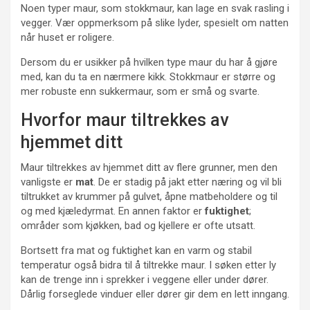
Noen typer maur, som stokkmaur, kan lage en svak rasling i
vegger. Vær oppmerksom på slike lyder, spesielt om natten
når huset er roligere.
Dersom du er usikker på hvilken type maur du har å gjøre
med, kan du ta en nærmere kikk. Stokkmaur er større og
mer robuste enn sukkermaur, som er små og svarte.
Hvorfor maur tiltrekkes av
hjemmet ditt
Maur tiltrekkes av hjemmet ditt av flere grunner, men den
vanligste er
mat
. De er stadig på jakt etter næring og vil bli
tiltrukket av krummer på gulvet, åpne matbeholdere og til
og med kjæledyrmat. En annen faktor er
fuktighet
;
områder som kjøkken, bad og kjellere er ofte utsatt.
Bortsett fra mat og fuktighet kan en varm og stabil
temperatur også bidra til å tiltrekke maur. I søken etter ly
kan de trenge inn i sprekker i veggene eller under dører.
Dårlig forseglede vinduer eller dører gir dem en lett inngang.