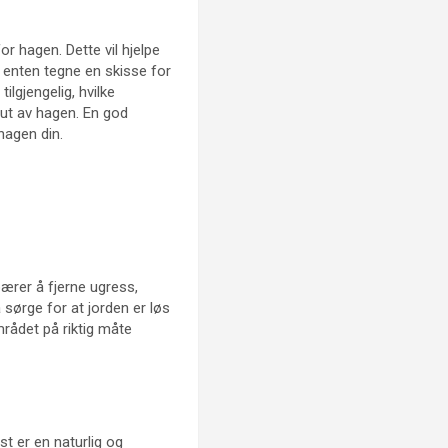
or hagen. Dette vil hjelpe
 enten tegne en skisse for
ilgjengelig, hvilke
 ut av hagen. En god
hagen din.
bærer å fjerne ugress,
 sørge for at jorden er løs
mrådet på riktig måte
st er en naturlig og