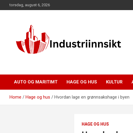
Skip
torsdag, august 6, 2026
to
content
AUTO OG MARITIMT
HAGE OG HUS
KULTUR
Home
Hage og hus
Hvordan lage en grønnsakshage i byen
HAGE OG HUS