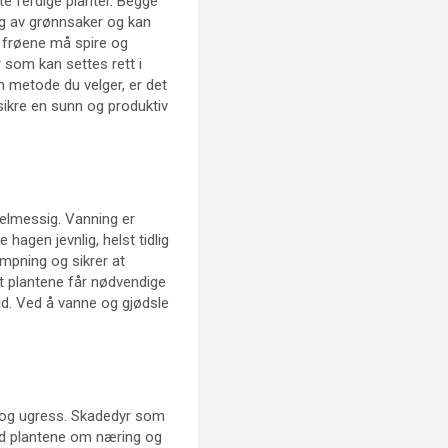
te ferdige planter. Begge
alg av grønnsaker og kan
a frøene må spire og
r som kan settes rett i
en metode du velger, er det
 sikre en sunn og produktiv
gelmessig. Vanning er
 hagen jevnlig, helst tidlig
ampning og sikrer at
e at plantene får nødvendige
tid. Ved å vanne og gjødsle
r og ugress. Skadedyr som
ed plantene om næring og