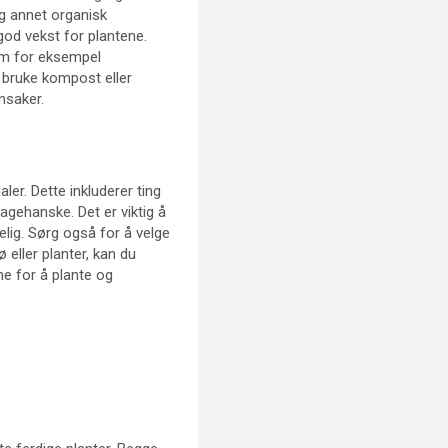
og annet organisk
god vekst for plantene.
som for eksempel
å bruke kompost eller
nsaker.
er. Dette inkluderer ting
hagehanske. Det er viktig å
elig. Sørg også for å velge
 eller planter, kan du
ne for å plante og