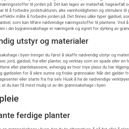
 næringsstoffer til jorden på. Det kan lages av matavfall, hageavfall 
r til å forbedre jordstrukturen, øke vannholdigheten og stimulere til 
ffektiv måte å forbedre jorden på. Det finnes ulike typer gjødsel, 
jødsel, som kan tilføre nødvendige næringsstoffer til plantene. Ved 
rden i din bygrønnsakshage er næringsrik og egnet for dyrking av grøn
dig utstyr og materialer
akshage i byen trenger du først å skaffe nødvendig utstyr og material
er, jord, gjødsel, frø eller planter, og verktøy som en spade eller en 
ottene eller plantekassene, avhengig av hvor mye plass du har tilgjeng
g gjødselen for å sikre sunne og friske grønnsaker. Når det gjelder frø
gesenter eller starte fra frø selv. Husk å ha de nødvendige verktøye
ik at du kan få mest mulig ut av din grønnsakshage i byen.
pleie
lante ferdige planter