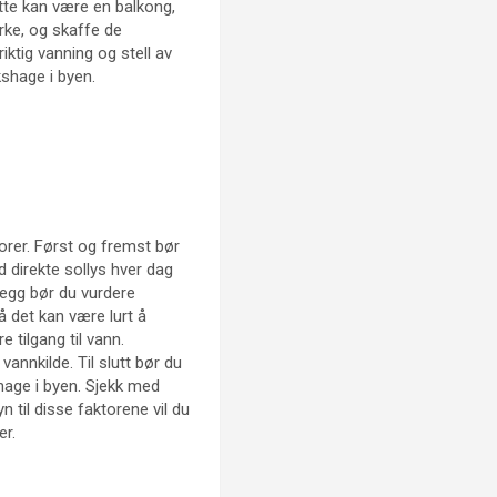
tte kan være en balkong,
yrke, og skaffe de
iktig vanning og stell av
shage i byen.
torer. Først og fremst bør
 direkte sollys hver dag
llegg bør du vurdere
 det kan være lurt å
 tilgang til vann.
vannkilde. Til slutt bør du
hage i byen. Sjekk med
n til disse faktorene vil du
er.