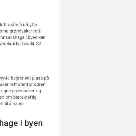
lott måte å utnytte
 sunne grønnsaker rett
ønnsakshage i byen kan
ekraftig livsstil. Så
tnytte begrenset plass på
aker rett utenfor døren.
e egne grønnsaker og
eten om bærekraftig
r til å ha en
hage i byen