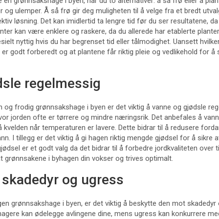
 en grønnsakshage i byen, har du to alternativer: å så frø eller å plan
 og ulemper. Å så frø gir deg muligheten til å velge fra et bredt utv
iv løsning. Det kan imidlertid ta lengre tid før du ser resultatene, d
anter kan være enklere og raskere, da du allerede har etablerte plante
ielt nyttig hvis du har begrenset tid eller tålmodighet. Uansett hvilk
n er godt forberedt og at plantene får riktig pleie og vedlikehold for å
dsle regelmessig
 og frodig grønnsakshage i byen er det viktig å vanne og gjødsle re
 hvor jorden ofte er tørrere og mindre næringsrik. Det anbefales å vanne
kvelden når temperaturen er lavere. Dette bidrar til å redusere ford
ann. I tillegg er det viktig å gi hagen riktig mengde gjødsel for å sikr
ødsel er et godt valg da det bidrar til å forbedre jordkvaliteten over 
t grønnsakene i byhagen din vokser og trives optimalt.
 skadedyr og ugress
egen grønnsakshage i byen, er det viktig å beskytte den mot skadedy
gnagere kan ødelegge avlingene dine, mens ugress kan konkurrere m