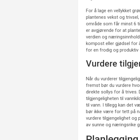
For å lage en vellykket grø
plantenes vekst og trivsel,
område som får minst 6 time
er avgjørende for at plante
verdien og næringsinnholde
kompost eller gjødsel for 
for en frodig og produktiv
Vurdere tilgj
Når du vurderer tilgjengeli
fremst bør du vurdere hvo
direkte sollys for å trives
tilgjengeligheten til vannki
til vann. I tillegg kan det
bør ikke være for tett på 
vurdere tilgjengelighet og
av sunne og næringsrike g
Planlegging