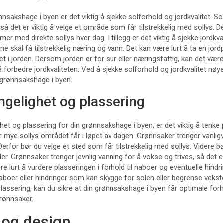
nnsakshage i byen er det viktig å sjekke solforhold og jordkvalitet. S
 så det er viktig å velge et område som får tilstrekkelig med sollys. D
r med direkte sollys hver dag. I tillegg er det viktig å sjekke jordkval
ne skal få tilstrekkelig næring og vann. Det kan være lurt å ta en jor
t i jorden. Dersom jorden er for sur eller næringsfattig, kan det være
å forbedre jordkvaliteten. Ved å sjekke solforhold og jordkvalitet nøy
 grønnsakshage i byen.
engelighet og plassering
ghet og plassering for din grønnsakshage i byen, er det viktig å tenke 
r mye sollys området får i løpet av dagen. Grønnsaker trenger vanli
. Derfor bør du velge et sted som får tilstrekkelig med sollys. Videre 
lder. Grønnsaker trenger jevnlig vanning for å vokse og trives, så det er
 være lurt å vurdere plasseringen i forhold til naboer og eventuelle hin
naboer eller hindringer som kan skygge for solen eller begrense vekst
 plassering, kan du sikre at din grønnsakshage i byen får optimale for
rønnsaker.
 og design