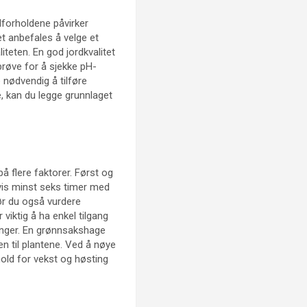
olforholdene påvirker
et anbefales å velge et
iteten. En god jordkvalitet
dprøve for å sjekke pH-
 nødvendig å tilføre
e, kan du legge grunnlaget
på flere faktorer. Først og
gvis minst seks timer med
bør du også vurdere
 viktig å ha enkel tilgang
dringer. En grønnsakshage
en til plantene. Ved å nøye
hold for vekst og høsting