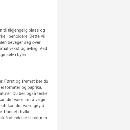
n
til tilgjengelig plass og
ke i beholdere. Dette vil
solen beveger seg over
imal vekst og avling. Ved
e selv i byen.
rer. Først og fremst bør du
pel tomater og paprika,
raturer. Du bør også tenke
an det være lurt å velge
slutt kan det være gøy å
e. Uansett hvilke
ik forbindelse til naturen.