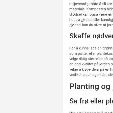
miljøvennlig måte å tilføre
materiale. Komposten bidra
Gjødsel kan også være en e
husdyrgjødsel eller kunstg
gjødsel kan du sikre at jo
Skaffe nødven
For å kunne lage en grønns
som potter eller plantekass
velge riktig størrelse på p
en god kvalitet på jorden o
velge å kjøpe dem på en ha
vedlikeholde hagen din, sl
Planting og 
Så frø eller p