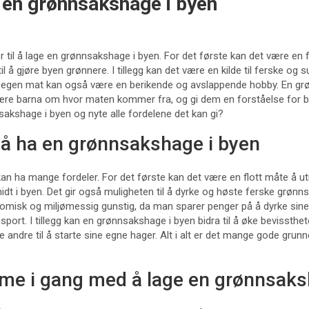
 en grønnsakshage i byen
til å lage en grønnsakshage i byen. For det første kan det være en f
l å gjøre byen grønnere. I tillegg kan det være en kilde til ferske og
n egen mat kan også være en berikende og avslappende hobby. En gr
ære barna om hvor maten kommer fra, og gi dem en forståelse for bær
sakshage i byen og nyte alle fordelene det kan gi?
 å ha en grønnsakshage i byen
an ha mange fordeler. For det første kan det være en flott måte å u
t i byen. Det gir også muligheten til å dyrke og høste ferske grønns
omisk og miljømessig gunstig, da man sparer penger på å dyrke sin
sport. I tillegg kan en grønnsakshage i byen bidra til å øke bevissth
andre til å starte sine egne hager. Alt i alt er det mange gode grunne
e i gang med å lage en grønnsaks