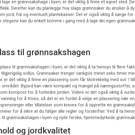
age en grønnsakshage i byen, er det viktig å finne et egnet sted. De
geflekk. Deretter kan du planlegge hva slags grønnsaker du ønsker å d
 jord, frø og eventuelt plantekasser. Det er også viktig å sørge for r
se stegene kan du enkelt komme i gang med å lage din egen grønnsak
d
lass til grønnsakshagen
plass til grønnsakshagen i byen, er det viktig å ta hensyn til flere fak
ilgjengelig sollys. Grønnsaker trenger vanligvis minst seks timer med
r er det viktig å finne en plassering som får tilstrekkelig med sol. I ti
gte området. Byjord kan være kompakt og mangel på næringsstoffer, så
som kompost for å forbedre jorden. Videre er det også viktig å vurdere
vanning for å trives, så det er en fordel å velge en plassering nær en 
grensninger eller tillatelser som kreves for å opprette en grønnsaks
meier for å sikre at du følger alle regler og forskrifter. Ved å ta hensy
s til grønnsakshagen i byen og nyte ferske, hjemmedyrkede grønnsak
old og jordkvalitet