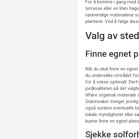
For å komme i gang med å l
terrasse eller en liten ha
nødvendige materialene som
plantene. Ved å følge dis
Valg av ste
Finne egnet p
Når du skal finne en egnet 
du undersøke området for t
for å vokse optimalt. Derfo
jordkvaliteten på det val
tilføre organisk materiale 
Grønnsaker trenger jevnlig 
også vurdere eventuelle be
lokale myndigheter eller sa
kunne finne en egnet plas
Sjekke solforh