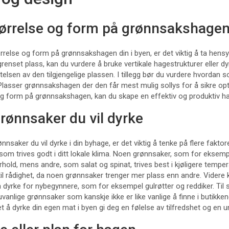
rrelse og form på grønnsakshage
else og form på grønnsakshagen din i byen, er det viktig å ta hensyn 
renset plass, kan du vurdere å bruke vertikale hagestrukturer eller dyr
telsen av den tilgjengelige plassen. I tillegg bør du vurdere hvordan 
asser grønnsakshagen der den får mest mulig sollys for å sikre opt
og form på grønnsakshagen, kan du skape en effektiv og produktiv hag
grønnsaker du vil dyrke
ønnsaker du vil dyrke i din byhage, er det viktig å tenke på flere fakto
som trives godt i ditt lokale klima. Noen grønnsaker, som for eksem
rhold, mens andre, som salat og spinat, trives best i kjøligere tempe
il rådighet, da noen grønnsaker trenger mer plass enn andre. Videre k
dyrke for nybegynnere, som for eksempel gulrøtter og reddiker. Til 
nlige grønnsaker som kanskje ikke er like vanlige å finne i butikken
et å dyrke din egen mat i byen gi deg en følelse av tilfredshet og en un