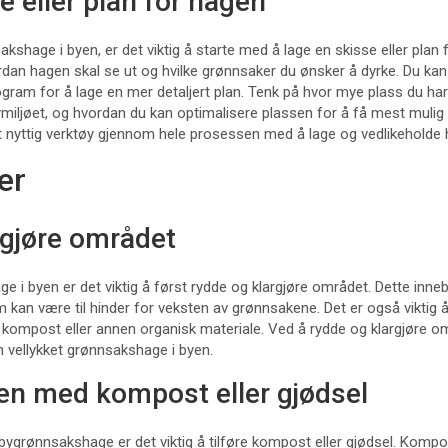
e eller plan for hagen
kshage i byen, er det viktig å starte med å lage en skisse eller plan f
rdan hagen skal se ut og hvilke grønnsaker du ønsker å dyrke. Du kan
gram for å lage en mer detaljert plan. Tenk på hvor mye plass du har t
miljøet, og hvordan du kan optimalisere plassen for å få mest mulig
 et nyttig verktøy gjennom hele prosessen med å lage og vedlikeholde 
er
rgjøre området
e i byen er det viktig å først rydde og klargjøre området. Dette inne
m kan være til hinder for veksten av grønnsakene. Det er også viktig å
e kompost eller annen organisk materiale. Ved å rydde og klargjøre o
n vellykket grønnsakshage i byen.
en med kompost eller gjødsel
 bygrønnsakshage er det viktig å tilføre kompost eller gjødsel. Kompo