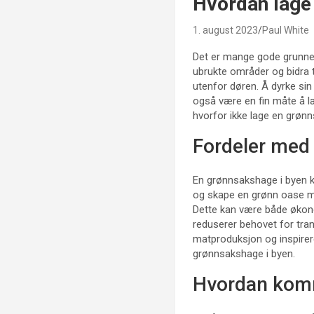
Hvordan lage
1. august 2023
Paul White
Det er mange gode grunner 
ubrukte områder og bidra ti
utenfor døren. Å dyrke si
også være en fin måte å l
hvorfor ikke lage en grønn
Fordeler med
En grønnsakshage i byen k
og skape en grønn oase mid
Dette kan være både økon
reduserer behovet for tran
matproduksjon og inspirere 
grønnsakshage i byen.
Hvordan komm