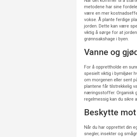
Når det kommer til å starte
metodene har sine fordeler
være en mer kostnadseffekt
vokse. Å plante ferdige pl
jorden. Dette kan være spes
viktig å sørge for at jorde
grønnsakshage i byen.
Vanne og gjø
For å opprettholde en sunn
spesielt viktig i bymiljøer
om morgenen eller sent på 
plantene får tilstrekkelig v
næringsstoffer. Organisk gj
regelmessig kan du sikre a
Beskytte mot
Når du har opprettet din 
snegler, insekter og små