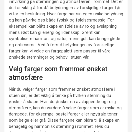
innvirkning på stemningen og atmosfæren i rommet. Det er
derfor viktig å forstå betydningen av forskjellige farger før
vi tar en beslutning. Hver farge har sin egen unike betydning
og kan påvirke oss både fysisk og følelsesmessig. For
eksempel kan blått skape en følelse av ro og avslapning,
mens rødt kan gi energi og lidenskap. Grønt kan
symbolisere harmoni og natur, mens gult kan bringe glede
og optimisme. Ved å forstå betydningen av forskjellige
farger kan vi velge en fargepalett som passer til våre
ønskede stemninger og behov i stuen vår.
Velg farger som fremmer ønsket
atmosfære
Når du velger farger som fremmer ønsket atmosfære i
stuen din, er det viktig å tenke på hvilken stemning du
ønsker å skape. Hvis du ønsker en avslappende og rolig
atmosfære, kan du vurdere å velge farger som er myke og
dempede, for eksempel pastellfarger eller nøytrale toner
som beige eller grå. Disse fargene kan bidra til å skape en
behagelig og harmonisk stemning i rommet. Hvis du