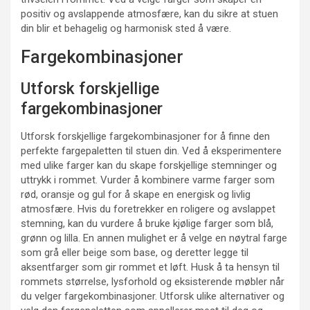
positiv og avslappende atmosfære, kan du sikre at stuen
din blir et behagelig og harmonisk sted å være.
Fargekombinasjoner
Utforsk forskjellige
fargekombinasjoner
Utforsk forskjellige fargekombinasjoner for å finne den
perfekte fargepaletten til stuen din. Ved å eksperimentere
med ulike farger kan du skape forskjellige stemninger og
uttrykk i rommet. Vurder å kombinere varme farger som
rød, oransje og gul for å skape en energisk og livlig
atmosfære. Hvis du foretrekker en roligere og avslappet
stemning, kan du vurdere å bruke kjølige farger som blå,
grønn og lilla. En annen mulighet er å velge en nøytral farge
som grå eller beige som base, og deretter legge til
aksentfarger som gir rommet et løft. Husk å ta hensyn til
rommets størrelse, lysforhold og eksisterende møbler når
du velger fargekombinasjoner. Utforsk ulike alternativer og