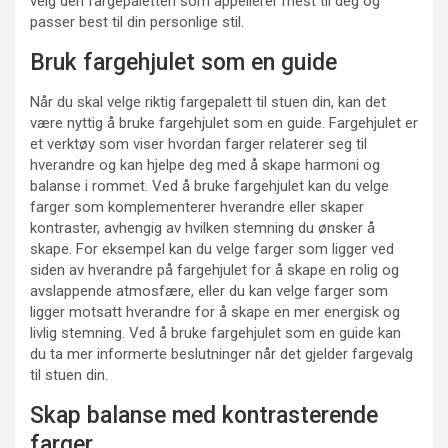
velg den fargepaletten som appellerer mest til deg og
passer best til din personlige stil.
Bruk fargehjulet som en guide
Når du skal velge riktig fargepalett til stuen din, kan det
være nyttig å bruke fargehjulet som en guide. Fargehjulet er
et verktøy som viser hvordan farger relaterer seg til
hverandre og kan hjelpe deg med å skape harmoni og
balanse i rommet. Ved å bruke fargehjulet kan du velge
farger som komplementerer hverandre eller skaper
kontraster, avhengig av hvilken stemning du ønsker å
skape. For eksempel kan du velge farger som ligger ved
siden av hverandre på fargehjulet for å skape en rolig og
avslappende atmosfære, eller du kan velge farger som
ligger motsatt hverandre for å skape en mer energisk og
livlig stemning. Ved å bruke fargehjulet som en guide kan
du ta mer informerte beslutninger når det gjelder fargevalg
til stuen din.
Skap balanse med kontrasterende
farger