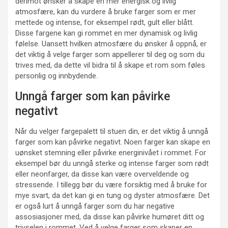
derimot ønsker å skape en mer energisk og livlig
atmosfære, kan du vurdere å bruke farger som er mer
mettede og intense, for eksempel rødt, gult eller blått.
Disse fargene kan gi rommet en mer dynamisk og livlig
følelse. Uansett hvilken atmosfære du ønsker å oppnå, er
det viktig å velge farger som appellerer til deg og som du
trives med, da dette vil bidra til å skape et rom som føles
personlig og innbydende.
Unngå farger som kan påvirke
negativt
Når du velger fargepalett til stuen din, er det viktig å unngå
farger som kan påvirke negativt. Noen farger kan skape en
uønsket stemning eller påvirke energinivået i rommet. For
eksempel bør du unngå sterke og intense farger som rødt
eller neonfarger, da disse kan være overveldende og
stressende. I tillegg bør du være forsiktig med å bruke for
mye svart, da det kan gi en tung og dyster atmosfære. Det
er også lurt å unngå farger som du har negative
assosiasjoner med, da disse kan påvirke humøret ditt og
trivselen i rommet. Ved å velge farger som skaper en