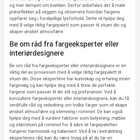
og mer dempet om kvelden. Derfor anbefales det å male
prøveflekker på veggen og observere hvordan fargene
oppfører seg i forskjellige lysforhold. Dette vil hjelpe deg
med å velge riktig fargepalett som passer til stuen din og
skaper ønsket atmosfære.
Be om råd fra fargeeksperter eller
interiørdesignere
Be om råd fra fargeeksperter eller interiørdesignere er en
viktig del av prosessen med å velge riktig fargepalett til
stuen din. Disse ekspertene har kunnskap og erfaring innen
fargevalg og kan hjelpe deg med å finne de perfekte
fargene som passer til din stil og preferanser. Ved å
konsultere fargeeksperter eller interiørdesignere, kan du få
verdifulle råd og veiledning om hvilke farger som vil skape
ønsket atmosfære og stemning i rommet. De kan også
hjelpe deg med å vurdere faktorer som belysning, møbler
og størrelsen på rommet for å sikre at fargepaletten
fungerer harmonisk og balansert. Ved å ta i betraktning
ekspertenes råd, kan du være trygg på at du tar en