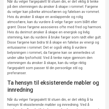
Når du velger fargepalett til stuen din, er det viktig å tenke
på den stemningen du ønsker å skape i rommet. Fargene
du velger kan påvirke atmosfæren og følelsen av rommet.
Hvis du ønsker å skape en avslappende og rolig
atmosfære, kan du vurdere å velge farger som blått eller
grønt. Disse fargene assosieres ofte med fred og harmoni.
Hvis du derimot ønsker å skape en energisk og livlig
stemning, kan du vurdere å bruke farger som rødt eller gult.
Disse fargene kan bidra til å skape en følelse av energi og
entusiasme i rommet. Det er også viktig å vurdere
belysningen i rommet, da fargene kan se annerledes ut
under ulike lysforhold. Ved å tenke nøye gjennom den
stemningen du ønsker å skape, kan du velge riktig
fargepalett som passer til din personlige stil og
preferanser.
Ta hensyn til eksisterende møbler og
innredning
Når du velger fargepalett til stuen din, er det viktig å ta
hensyn til eksisterende møbler og innredning. Ved å