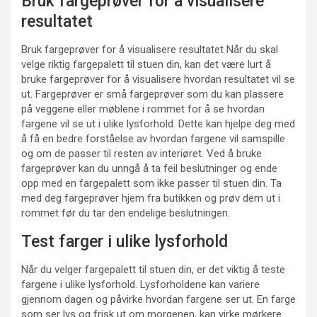
Bruk fargeprøver for å visualisere
resultatet
Bruk fargeprøver for å visualisere resultatet Når du skal
velge riktig fargepalett til stuen din, kan det være lurt å
bruke fargeprøver for å visualisere hvordan resultatet vil se
ut. Fargeprøver er små fargeprøver som du kan plassere
på veggene eller møblene i rommet for å se hvordan
fargene vil se ut i ulike lysforhold. Dette kan hjelpe deg med
å få en bedre forståelse av hvordan fargene vil samspille
og om de passer til resten av interiøret. Ved å bruke
fargeprøver kan du unngå å ta feil beslutninger og ende
opp med en fargepalett som ikke passer til stuen din. Ta
med deg fargeprøver hjem fra butikken og prøv dem ut i
rommet før du tar den endelige beslutningen.
Test farger i ulike lysforhold
Når du velger fargepalett til stuen din, er det viktig å teste
fargene i ulike lysforhold. Lysforholdene kan variere
gjennom dagen og påvirke hvordan fargene ser ut. En farge
som ser lys og frisk ut om morgenen, kan virke mørkere