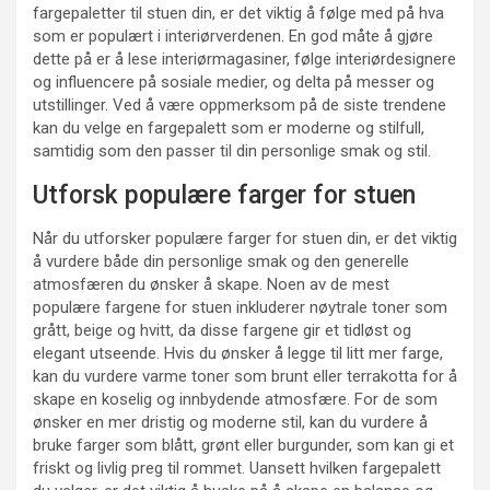
fargepaletter til stuen din, er det viktig å følge med på hva
som er populært i interiørverdenen. En god måte å gjøre
dette på er å lese interiørmagasiner, følge interiørdesignere
og influencere på sosiale medier, og delta på messer og
utstillinger. Ved å være oppmerksom på de siste trendene
kan du velge en fargepalett som er moderne og stilfull,
samtidig som den passer til din personlige smak og stil.
Utforsk populære farger for stuen
Når du utforsker populære farger for stuen din, er det viktig
å vurdere både din personlige smak og den generelle
atmosfæren du ønsker å skape. Noen av de mest
populære fargene for stuen inkluderer nøytrale toner som
grått, beige og hvitt, da disse fargene gir et tidløst og
elegant utseende. Hvis du ønsker å legge til litt mer farge,
kan du vurdere varme toner som brunt eller terrakotta for å
skape en koselig og innbydende atmosfære. For de som
ønsker en mer dristig og moderne stil, kan du vurdere å
bruke farger som blått, grønt eller burgunder, som kan gi et
friskt og livlig preg til rommet. Uansett hvilken fargepalett