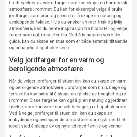
bredt spekter av vakre farger som kan skape en harmonisk
atmosfære i rommet. Du kan for eksempel velge å bruke
jordfarger som brun og grønn for å skape en naturlig og
avslappende følelse. Hvis du ønsker en mer frisk og livlig
atmosfære, kan du hente inspirasjon fra blomster og velge
farger som gul, rosa eller lilla. Ved å la naturen være din
guide, kan du skape en stue som er både estetisk tiltalende
og behagelig å oppholde seg i.
Velg jordfarger for en varm og
beroligende atmosfære
Når du velger jordfarger til stuen din, kan du skape en varm
og beroligende atmosfære. Jordfarger som brun, beige og
terrakotta kan bidra til å skape en følelse av trygghet og ro
i rommet. Disse fargene kan også gi en naturlig og jordnær
følelse, som kan være spesielt behagelig i et oppholdsrom.
Ved å velge jordfarger til stuen din, kan du skape en
innbydende og avslappende atmosfære som gjør det til et
ideelt sted å slappe av og nyte tid med familie og venner.