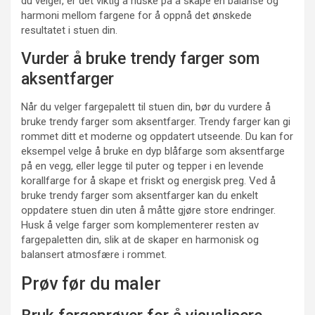
du velger, er det viktig å huske på å skape en balanse og
harmoni mellom fargene for å oppnå det ønskede
resultatet i stuen din.
Vurder å bruke trendy farger som
aksentfarger
Når du velger fargepalett til stuen din, bør du vurdere å
bruke trendy farger som aksentfarger. Trendy farger kan gi
rommet ditt et moderne og oppdatert utseende. Du kan for
eksempel velge å bruke en dyp blåfarge som aksentfarge
på en vegg, eller legge til puter og tepper i en levende
korallfarge for å skape et friskt og energisk preg. Ved å
bruke trendy farger som aksentfarger kan du enkelt
oppdatere stuen din uten å måtte gjøre store endringer.
Husk å velge farger som komplementerer resten av
fargepaletten din, slik at de skaper en harmonisk og
balansert atmosfære i rommet.
Prøv før du maler