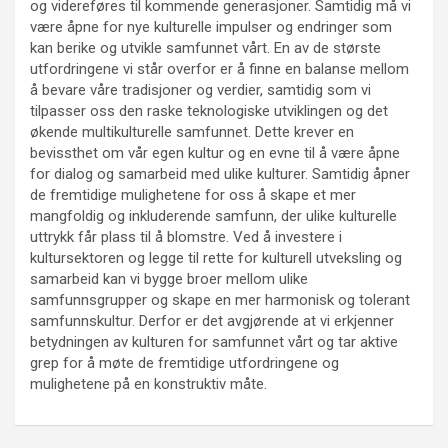
og videreføres til kommende generasjoner. Samtidig må vi
være åpne for nye kulturelle impulser og endringer som
kan berike og utvikle samfunnet vårt. En av de største
utfordringene vi står overfor er å finne en balanse mellom
å bevare våre tradisjoner og verdier, samtidig som vi
tilpasser oss den raske teknologiske utviklingen og det
økende multikulturelle samfunnet. Dette krever en
bevissthet om vår egen kultur og en evne til å være åpne
for dialog og samarbeid med ulike kulturer. Samtidig åpner
de fremtidige mulighetene for oss å skape et mer
mangfoldig og inkluderende samfunn, der ulike kulturelle
uttrykk får plass til å blomstre. Ved å investere i
kultursektoren og legge til rette for kulturell utveksling og
samarbeid kan vi bygge broer mellom ulike
samfunnsgrupper og skape en mer harmonisk og tolerant
samfunnskultur. Derfor er det avgjørende at vi erkjenner
betydningen av kulturen for samfunnet vårt og tar aktive
grep for å møte de fremtidige utfordringene og
mulighetene på en konstruktiv måte.