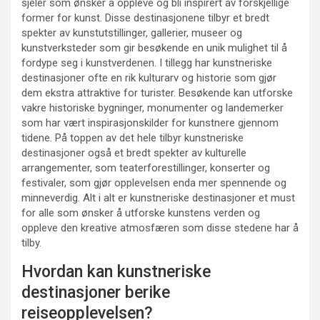
sjeler som ønsker å oppleve og bli inspirert av forskjellige
former for kunst. Disse destinasjonene tilbyr et bredt
spekter av kunstutstillinger, gallerier, museer og
kunstverksteder som gir besøkende en unik mulighet til å
fordype seg i kunstverdenen. I tillegg har kunstneriske
destinasjoner ofte en rik kulturarv og historie som gjør
dem ekstra attraktive for turister. Besøkende kan utforske
vakre historiske bygninger, monumenter og landemerker
som har vært inspirasjonskilder for kunstnere gjennom
tidene. På toppen av det hele tilbyr kunstneriske
destinasjoner også et bredt spekter av kulturelle
arrangementer, som teaterforestillinger, konserter og
festivaler, som gjør opplevelsen enda mer spennende og
minneverdig. Alt i alt er kunstneriske destinasjoner et must
for alle som ønsker å utforske kunstens verden og
oppleve den kreative atmosfæren som disse stedene har å
tilby.
Hvordan kan kunstneriske
destinasjoner berike
reiseopplevelsen?