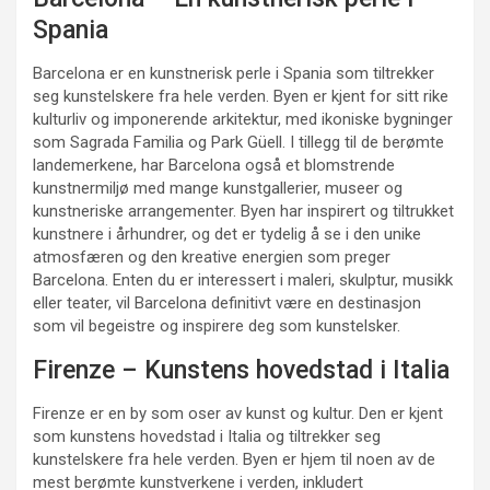
Spania
Barcelona er en kunstnerisk perle i Spania som tiltrekker
seg kunstelskere fra hele verden. Byen er kjent for sitt rike
kulturliv og imponerende arkitektur, med ikoniske bygninger
som Sagrada Familia og Park Güell. I tillegg til de berømte
landemerkene, har Barcelona også et blomstrende
kunstnermiljø med mange kunstgallerier, museer og
kunstneriske arrangementer. Byen har inspirert og tiltrukket
kunstnere i århundrer, og det er tydelig å se i den unike
atmosfæren og den kreative energien som preger
Barcelona. Enten du er interessert i maleri, skulptur, musikk
eller teater, vil Barcelona definitivt være en destinasjon
som vil begeistre og inspirere deg som kunstelsker.
Firenze – Kunstens hovedstad i Italia
Firenze er en by som oser av kunst og kultur. Den er kjent
som kunstens hovedstad i Italia og tiltrekker seg
kunstelskere fra hele verden. Byen er hjem til noen av de
mest berømte kunstverkene i verden, inkludert