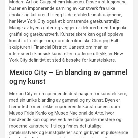
Modern Art og Guggenheim Museum. Disse institusjonene
huser en imponerende samling av kunstverk fra ulike
epoker og kulturer. I tillegg til de etablerte institusjonene,
har New York City også et blomstrende gatekunstmiljø.
Mange av byens gater og vegger er dekorert med fargerike
graffiti og gatekunstverk. Kunstelskere kan også oppleve
kunst i offentlige rom, som den ikoniske Charging Bull-
skulpturen i Financial District. Uansett om man er
interessert i klassisk kunst eller moderne uttrykk, er New
York City definitivt et sted å besøke for kunstelskere.
Mexico City – En blanding av gammel
og ny kunst
Mexico City er en spennende destinasjon for kunstelskere,
med sin unike blanding av gammel og ny kunst. Byen er
hjemsted for en rekke imponerende kunstmuseer, som
Museo Frida Kahlo og Museo Nacional de Arte, hvor
besøkende kan oppleve verk av både gamle mestere og
moderne kunstnere. I tillegg finnes det utallige
gatekunstverk og kunstgallerier som gir byen et pulserende