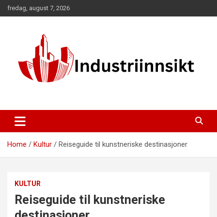
Skip
fredag, august 7, 2026
to
content
Home
Kultur
Reiseguide til kunstneriske destinasjoner
KULTUR
Reiseguide til kunstneriske
destinasjoner