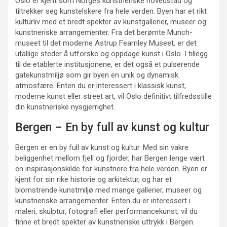
Oslo er kjent som Norges kunstneriske hovedstad og
tiltrekker seg kunstelskere fra hele verden. Byen har et rikt
kulturliv med et bredt spekter av kunstgallerier, museer og
kunstneriske arrangementer. Fra det berømte Munch-
museet til det moderne Astrup Fearnley Museet, er det
utallige steder å utforske og oppdage kunst i Oslo. I tillegg
til de etablerte institusjonene, er det også et pulserende
gatekunstmiljø som gir byen en unik og dynamisk
atmosfære. Enten du er interessert i klassisk kunst,
moderne kunst eller street art, vil Oslo definitivt tilfredsstille
din kunstneriske nysgjerrighet.
Bergen – En by full av kunst og kultur
Bergen er en by full av kunst og kultur. Med sin vakre
beliggenhet mellom fjell og fjorder, har Bergen lenge vært
en inspirasjonskilde for kunstnere fra hele verden. Byen er
kjent for sin rike historie og arkitektur, og har et
blomstrende kunstmiljø med mange gallerier, museer og
kunstneriske arrangementer. Enten du er interessert i
maleri, skulptur, fotografi eller performancekunst, vil du
finne et bredt spekter av kunstneriske uttrykk i Bergen.