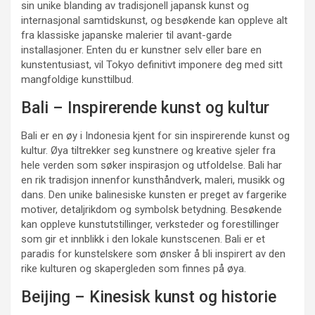
sin unike blanding av tradisjonell japansk kunst og
internasjonal samtidskunst, og besøkende kan oppleve alt
fra klassiske japanske malerier til avant-garde
installasjoner. Enten du er kunstner selv eller bare en
kunstentusiast, vil Tokyo definitivt imponere deg med sitt
mangfoldige kunsttilbud.
Bali – Inspirerende kunst og kultur
Bali er en øy i Indonesia kjent for sin inspirerende kunst og
kultur. Øya tiltrekker seg kunstnere og kreative sjeler fra
hele verden som søker inspirasjon og utfoldelse. Bali har
en rik tradisjon innenfor kunsthåndverk, maleri, musikk og
dans. Den unike balinesiske kunsten er preget av fargerike
motiver, detaljrikdom og symbolsk betydning. Besøkende
kan oppleve kunstutstillinger, verksteder og forestillinger
som gir et innblikk i den lokale kunstscenen. Bali er et
paradis for kunstelskere som ønsker å bli inspirert av den
rike kulturen og skapergleden som finnes på øya.
Beijing – Kinesisk kunst og historie