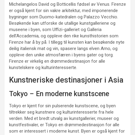
Michelangelos David og Botticellis fødsel av Venus. Firenze
er også kjent for sin vakre arkitektur, med imponerende
bygninger som Duomo-katedralen og Palazzo Vecchio.
Besøkende kan utforske de utallige kunstgalleriene og
museene i byen, som Uffizi-galleriet og Galleria
dell’Accademia, og oppleve den rike kunsthistorien som
Firenze har å by på. I tillegg til kunsten kan besøkende nyte
deilig italiensk mat og vin, spasere langs elven Arno, og
oppleve den unike atmosfæren i byens gater og torg.
Firenze er virkelig en drømmedestinasjon for alle
kunstelskere og kulturinteresserte.
Kunstneriske destinasjoner i Asia
Tokyo – En moderne kunstscene
Tokyo er kjent for sin pulserende kunstscene, og byen
tiltrekker seg kunstnere og kulturinteresserte fra hele
verden. Med et bredt utvalg av kunstgallerier, museer og
kunstfestivaler, er Tokyo en drømmedestinasjon for alle
som er interessert i moderne kunst. Byen er også kjent for