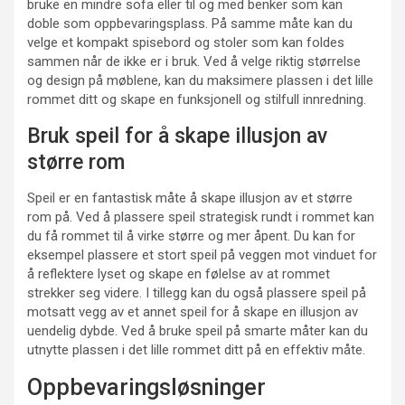
bruke en mindre sofa eller til og med benker som kan
doble som oppbevaringsplass. På samme måte kan du
velge et kompakt spisebord og stoler som kan foldes
sammen når de ikke er i bruk. Ved å velge riktig størrelse
og design på møblene, kan du maksimere plassen i det lille
rommet ditt og skape en funksjonell og stilfull innredning.
Bruk speil for å skape illusjon av
større rom
Speil er en fantastisk måte å skape illusjon av et større
rom på. Ved å plassere speil strategisk rundt i rommet kan
du få rommet til å virke større og mer åpent. Du kan for
eksempel plassere et stort speil på veggen mot vinduet for
å reflektere lyset og skape en følelse av at rommet
strekker seg videre. I tillegg kan du også plassere speil på
motsatt vegg av et annet speil for å skape en illusjon av
uendelig dybde. Ved å bruke speil på smarte måter kan du
utnytte plassen i det lille rommet ditt på en effektiv måte.
Oppbevaringsløsninger