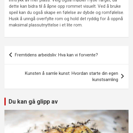
inntrykk av mer plass. Velg også møbler i lyse farger, da
dette kan bidra til å åpne opp rommet visuelt. Ved å bruke
speil kan du også skape en følelse av dybde og romfølelse.
Husk å unngå overfylte rom og hold det ryddig for å oppnå
maksimal plassutnyttelse i et lite rom.
Innleggsnavigasjon
Fremtidens arbeidsliv: Hva kan vi forvente?
Kunsten å samle kunst: Hvordan starte din egen
kunstsamling
Du kan gå glipp av