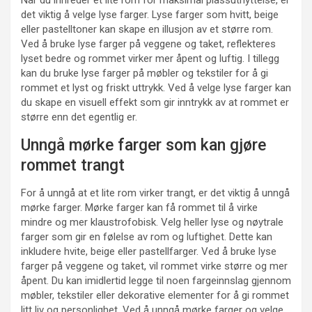
Når du innreder et lite rom for maksimal plassutnyttelse, er
det viktig å velge lyse farger. Lyse farger som hvitt, beige
eller pastelltoner kan skape en illusjon av et større rom.
Ved å bruke lyse farger på veggene og taket, reflekteres
lyset bedre og rommet virker mer åpent og luftig. I tillegg
kan du bruke lyse farger på møbler og tekstiler for å gi
rommet et lyst og friskt uttrykk. Ved å velge lyse farger kan
du skape en visuell effekt som gir inntrykk av at rommet er
større enn det egentlig er.
Unngå mørke farger som kan gjøre
rommet trangt
For å unngå at et lite rom virker trangt, er det viktig å unngå
mørke farger. Mørke farger kan få rommet til å virke
mindre og mer klaustrofobisk. Velg heller lyse og nøytrale
farger som gir en følelse av rom og luftighet. Dette kan
inkludere hvite, beige eller pastellfarger. Ved å bruke lyse
farger på veggene og taket, vil rommet virke større og mer
åpent. Du kan imidlertid legge til noen fargeinnslag gjennom
møbler, tekstiler eller dekorative elementer for å gi rommet
litt liv og personlighet. Ved å unngå mørke farger og velge