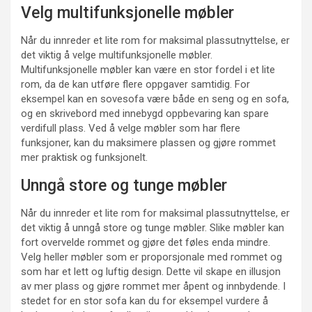
Velg multifunksjonelle møbler
Når du innreder et lite rom for maksimal plassutnyttelse, er
det viktig å velge multifunksjonelle møbler.
Multifunksjonelle møbler kan være en stor fordel i et lite
rom, da de kan utføre flere oppgaver samtidig. For
eksempel kan en sovesofa være både en seng og en sofa,
og en skrivebord med innebygd oppbevaring kan spare
verdifull plass. Ved å velge møbler som har flere
funksjoner, kan du maksimere plassen og gjøre rommet
mer praktisk og funksjonelt.
Unngå store og tunge møbler
Når du innreder et lite rom for maksimal plassutnyttelse, er
det viktig å unngå store og tunge møbler. Slike møbler kan
fort overvelde rommet og gjøre det føles enda mindre.
Velg heller møbler som er proporsjonale med rommet og
som har et lett og luftig design. Dette vil skape en illusjon
av mer plass og gjøre rommet mer åpent og innbydende. I
stedet for en stor sofa kan du for eksempel vurdere å