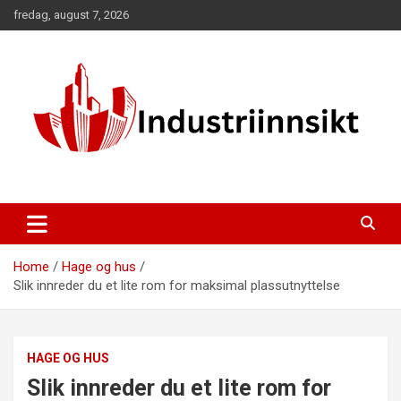
Skip
fredag, august 7, 2026
to
content
Home
Hage og hus
Slik innreder du et lite rom for maksimal plassutnyttelse
HAGE OG HUS
Slik innreder du et lite rom for