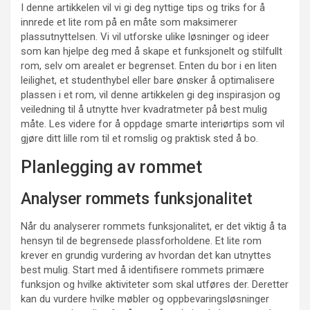
I denne artikkelen vil vi gi deg nyttige tips og triks for å
innrede et lite rom på en måte som maksimerer
plassutnyttelsen. Vi vil utforske ulike løsninger og ideer
som kan hjelpe deg med å skape et funksjonelt og stilfullt
rom, selv om arealet er begrenset. Enten du bor i en liten
leilighet, et studenthybel eller bare ønsker å optimalisere
plassen i et rom, vil denne artikkelen gi deg inspirasjon og
veiledning til å utnytte hver kvadratmeter på best mulig
måte. Les videre for å oppdage smarte interiørtips som vil
gjøre ditt lille rom til et romslig og praktisk sted å bo.
Planlegging av rommet
Analyser rommets funksjonalitet
Når du analyserer rommets funksjonalitet, er det viktig å ta
hensyn til de begrensede plassforholdene. Et lite rom
krever en grundig vurdering av hvordan det kan utnyttes
best mulig. Start med å identifisere rommets primære
funksjon og hvilke aktiviteter som skal utføres der. Deretter
kan du vurdere hvilke møbler og oppbevaringsløsninger