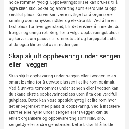
holde rommet ryddig. Oppbevaringsbokser kan brukes til å
lagre klær, sko, bøker og andre ting som ellers ville ta opp
verdifull plass. Kurver kan være nyttige for å organisere
småting som smykker, nøkler og elektronikk. Ved å ha en
fast plass for hver gjenstand, blir det enklere å finne det du
trenger og unngå rot. Sørg for å velge oppbevaringsbokser
og kurver som passer til rommets stil og fargepalett, slik
at de også blir en del av innredningen.
Skap skjult oppbevaring under sengen
eller i veggen
Skap skjult oppbevaring under sengen eller i veggen er en
smart løsning for å utnytte plassen i et lite rom optimalt.
Ved å utnytte tomrommet under sengen eller i veggen kan
du skape ekstra oppbevaringsplass uten å ta opp verdifull
gulvplass. Dette kan være spesielt nyttig i et lite rom hvor
det er begrenset med plass til oppbevaring. Ved å installere
skuffer eller hyller under sengen eller i veggen kan du
enkelt organisere og oppbevare ting som klær, sko,
sengetøy eller andre gjenstander. Dette bidrar til å holde