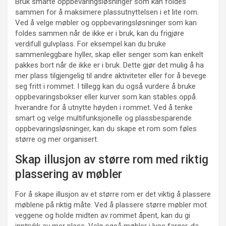
Bruk smarte oppbevaringsløsninger som kan foldes
sammen for å maksimere plassutnyttelsen i et lite rom.
Ved å velge møbler og oppbevaringsløsninger som kan
foldes sammen når de ikke er i bruk, kan du frigjøre
verdifull gulvplass. For eksempel kan du bruke
sammenleggbare hyller, skap eller senger som kan enkelt
pakkes bort når de ikke er i bruk. Dette gjør det mulig å ha
mer plass tilgjengelig til andre aktiviteter eller for å bevege
seg fritt i rommet. I tillegg kan du også vurdere å bruke
oppbevaringsbokser eller kurver som kan stables oppå
hverandre for å utnytte høyden i rommet. Ved å tenke
smart og velge multifunksjonelle og plassbesparende
oppbevaringsløsninger, kan du skape et rom som føles
større og mer organisert.
Skap illusjon av større rom med riktig
plassering av møbler
For å skape illusjon av et større rom er det viktig å plassere
møblene på riktig måte. Ved å plassere større møbler mot
veggene og holde midten av rommet åpent, kan du gi